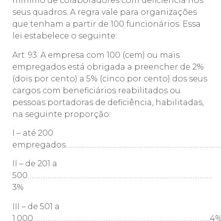
mínimo de colaboradores com deficiência nos
seus quadros. A regra vale para organizações
que tenham a partir de 100 funcionários. Essa
lei estabelece o seguinte:
Art. 93. A empresa com 100 (cem) ou mais
empregados está obrigada a preencher de 2%
(dois por cento) a 5% (cinco por cento) dos seus
cargos com beneficiários reabilitados ou
pessoas portadoras de deficiência, habilitadas,
na seguinte proporção:
I – até 200
empregados……………………………………………………………………………
II – de 201 a
500…………………………………………………………………………………………
3%
III – de 501 a
1.000……………………………………………………………………………………..4