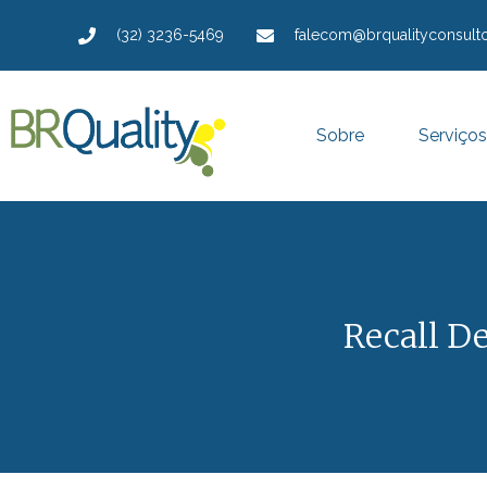
(32) 3236-5469
falecom@brqualityconsulto
Sobre
Serviços
Recall D