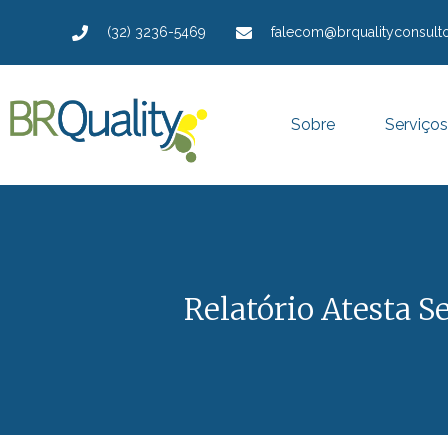
(32) 3236-5469
falecom@brqualityconsulto
Sobre
Serviços
Relatório Atesta 