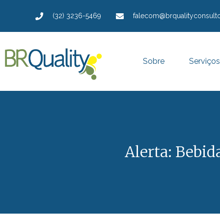
(32) 3236-5469
falecom@brqualityconsulto
Sobre
Serviços
Alerta: Bebid