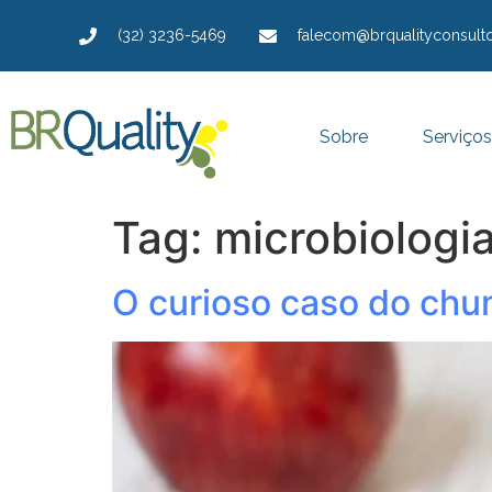
(32) 3236-5469
falecom@brqualityconsulto
Sobre
Serviços
Tag:
microbiologi
O curioso caso do chu