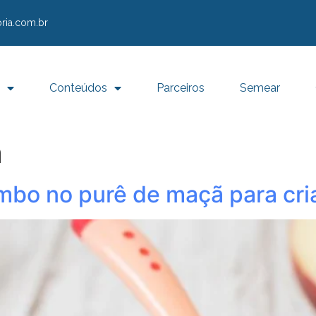
ria.com.br
Conteúdos
Parceiros
Semear
a
mbo no purê de maçã para cri