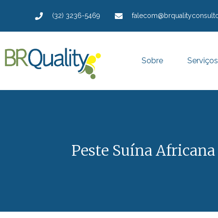
(32) 3236-5469
falecom@brqualityconsulto
Sobre
Serviços
Peste Suína Africana